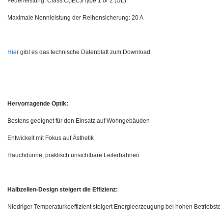
Feuerleistung: Class C(IEC)/Type 1 or 2 (UL)
Maximale Nennleistung der Reihensicherung: 20 A
Hier
gibt es das technische Datenblatt zum Download.
Hervorragende Optik:
Bestens geeignet für den Einsatz auf Wohngebäuden
Entwickelt mit Fokus auf Ästhetik
Hauchdünne, praktisch unsichtbare Leiterbahnen
Halbzellen-Design steigert die Effizienz:
Niedriger Temperaturkoeffizient steigert Energieerzeugung bei hohen Betriebs