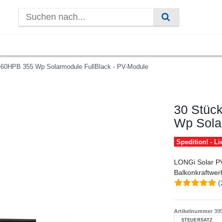
60HPB 355 Wp Solarmodule FullBlack - PV-Module
30 Stüc
Wp Sola
Spedition! - L
LONGi Solar PV
Balkonkraftwer
(
Artikelnummer
39
STEUERSATZ