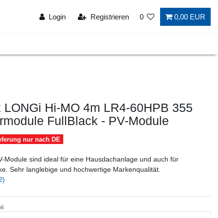
Login
Registrieren
0
0,00 EUR
k LONGi Hi-MO 4m LR4-60HPB 355
rmodule FullBlack - PV-Module
ieferung nur nach DE
-Module sind ideal für eine Hausdachanlage und auch für
ke. Sehr langlebige und hochwertige Markenqualität.
2)
56