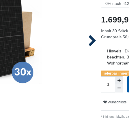
1.699,
Inhalt
30
Stück
Grundpreis
56,
Hinweis
:
Di
beachten. B
Wohnortnä
lieferbar inne
Wunschliste
* inkl. ges. MwSt. zz