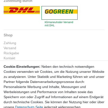
Zustellung durch
Shop
Zahlung
Versand
Rückgabe
Kontakt
Informationen
Cookie-Einstellungen:
Neben den technisch notwendigen
Cookies verwenden wir Cookies, um die Nutzung unserer Website
Mehrwertsteuerbefreiung für Photovoltaikanlagen ab 2023
zu analysieren. Unter Statistik und Marketing führen wir und unser
Fragen & Fakten rund um das Balkonkraftwerk
Partner folgende Datenverarbeitungsprozesse durch:
Unternehmen
Personalisierte Werbung und Inhalte, Messungen und
Werbeleistungen und Performance von Inhalten sowie das
Widerrufsrecht
Speichern von oder Zugriff auf Informationen auf einem Endgerät
durch technische Cookies. Sie können der Nutzung hier oder über
Bestellung widerrufen
unsere
Datenschutz-Seite
jederzeit widersprechen.