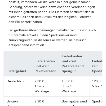
bestellt, versenden wir die Ware in einer gemeinsamen
Sendung, sofern wir keine abweichenden Vereinbarungen
mit Ihnen getroffen haben. Die Lieferzeit bestimmt sich in
diesem Fall nach dem Artikel mit der längsten Lieferzeit,
den Sie bestellt haben.
Bei größeren Abnahmemengen behalten wir uns vor, auch
für normale Artikel auf den Speditionsversand
zurückzugreifen. In diesem Fall werden sie natürlich
entsprechend informiert.
Lieferkosten
Lieferkosten
und -zeit
Lieferko
und -zeit
Paketversand
zeit
Liefergebiet
Paketversand
Sperrgut
Spediti
Deutschland
7,90 €
18,90 €
129,90€
1 bis 2
3 bis 4
5 bis 7 
Werktage
Werktage
Belgien
9,90 €
Sperrgutversand
Speditio