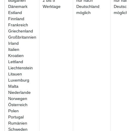
Bulgarien
2 bis 5
nur nach
nur nach
Dänemark
Werktage
Deutschland
Deutschl
Estland
möglich
möglich
Finnland
Frankreich
Griechenland
Großbritannien
Irland
Italien
Kroatien
Lettland
Liechtenstein
Litauen
Luxemburg
Malta
Niederlande
Norwegen
Österreich
Polen
Portugal
Rumänien
Schweden