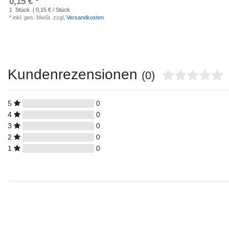
0,15 € *
1
Stück
| 0,15 € / Stück
*
inkl. ges. MwSt.
zzgl.
Versandkosten
Kundenrezensionen
(0)
5
0
4
0
3
0
2
0
1
0