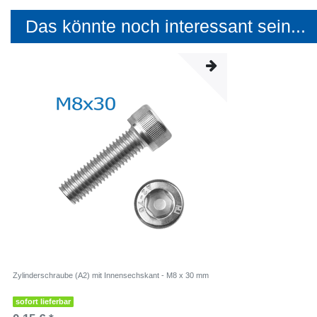
Das könnte noch interessant sein...
Zylinderschraube (A2) mit Innensechskant - M8 x 30 mm
sofort lieferbar