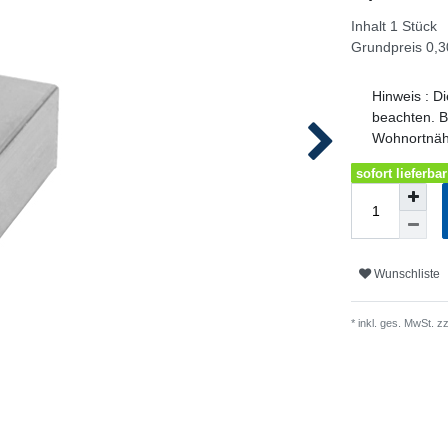
Inhalt
1
Stück
Grundpreis
0,3
Hinweis
:
Di
beachten. B
Wohnortnä
sofort lieferbar
Wunschliste
* inkl. ges. MwSt. zz