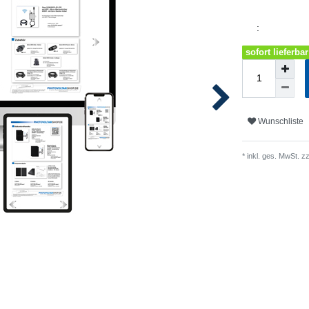
:
sofort lieferbar
Wunschliste
* inkl. ges. MwSt. zz