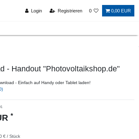
Login
Registrieren
0
0,00 EUR
 - Handout "Photovoltaikshop.de"
wnload - Einfach auf Handy oder Tablet laden!
0)
91
*
EUR
0 € / Stück